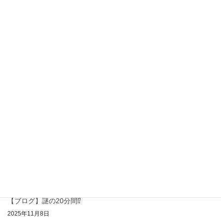
2026年5月14日
【ブログ】5月・6月。新中1生に起こること。
2026年5月12日
【ブログ】「大学に行けば安心」はもう古い？
2026年4月10日
【ブログ】子どもに「考えさせる」ということ
2026年2月6日
【ブログ】生成AIは敵か味方か
2026年1月4日
【ブログ】中学生と英語と高校入試
2025年11月28日
【ブログ】謎の20分間⁉
2025年11月8日