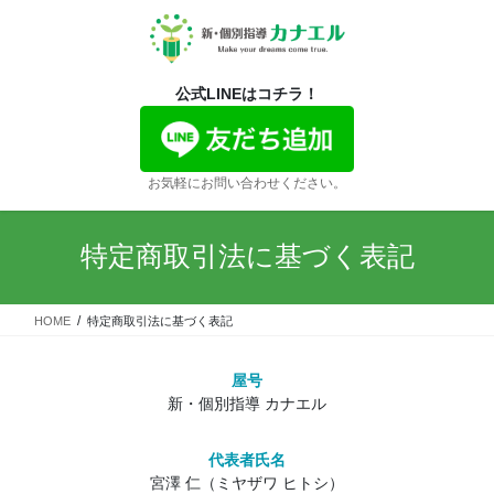
コ
ナ
ン
ビ
テ
ゲ
ン
ー
公式LINEはコチラ！
ツ
シ
に
ョ
移
ン
動
に
お気軽にお問い合わせください。
移
動
特定商取引法に基づく表記
HOME
特定商取引法に基づく表記
屋号
新・個別指導 カナエル
代表者氏名
宮澤 仁（ミヤザワ ヒトシ）